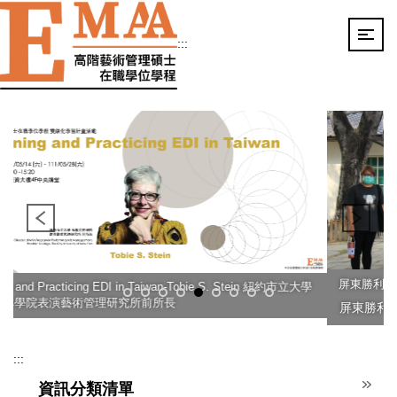
跳
到
:::
主
要
內
容
區
屏東勝利星村
屏東勝利星村參訪 (EMAA 師生與Tobie S. Stein 教授)
:::
資訊分類清單