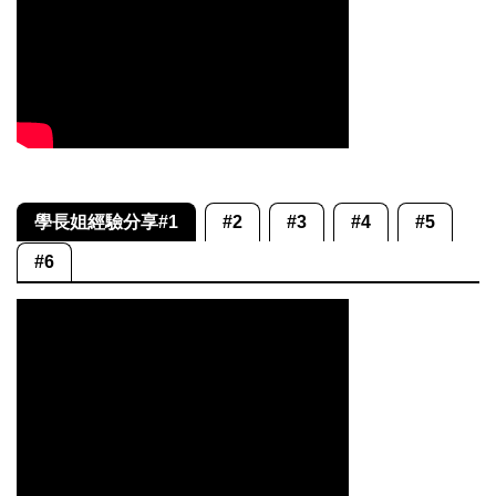
學長姐經驗分享#1
#2
#3
#4
#5
#6